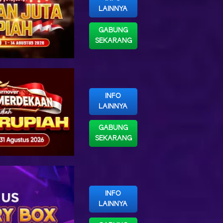
LAINNYA
GABUNG
SEKARANG
INFO
LAINNYA
GABUNG
SEKARANG
INFO
LAINNYA