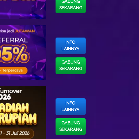
GABUNG
SEKARANG
INFO
LAINNYA
GABUNG
SEKARANG
INFO
LAINNYA
GABUNG
SEKARANG